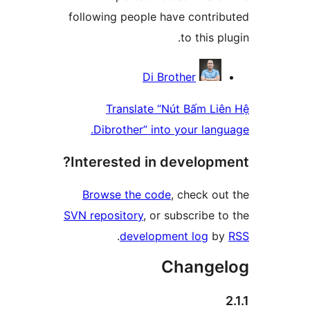
following people have contr
to this
Contri
Di Brother
Translate “Nút Bấm L
Dibrother” into your la
Interested in develop
Browse the code
, check 
SVN repository
, or subscribe
.
development log
Chang