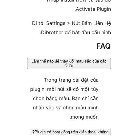
Activate 
Đi tới Settings > Nút Bấm 
Dibrother để bắt đầu cấ
Làm thế nào để thay đổi màu sắc c
nút?
Trong trang cài đặt củ
plugin, mỗi nút sẽ có một tù
chọn bảng màu. Bạn chỉ cầ
nhấp vào và chọn màu mìn
mong muốn
Plugin có hoạt động trên điện thoại