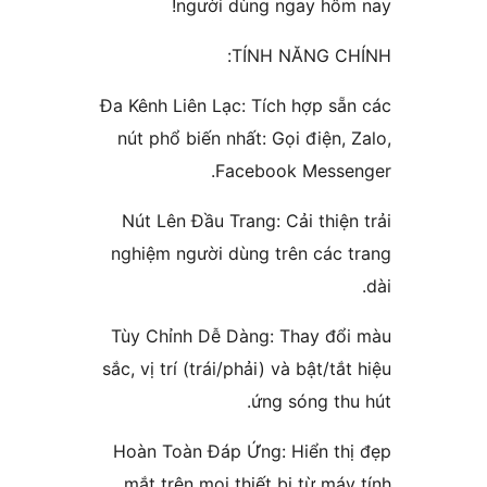
người dùng ngay hô
TÍNH NĂNG 
Đa Kênh Liên Lạc: Tích hợp s
nút phổ biến nhất: Gọi điện
Facebook Mess
Nút Lên Đầu Trang: Cải thi
nghiệm người dùng trên các
Tùy Chỉnh Dễ Dàng: Thay đ
sắc, vị trí (trái/phải) và bật/t
ứng sóng t
Hoàn Toàn Đáp Ứng: Hiển t
mắt trên mọi thiết bị từ m