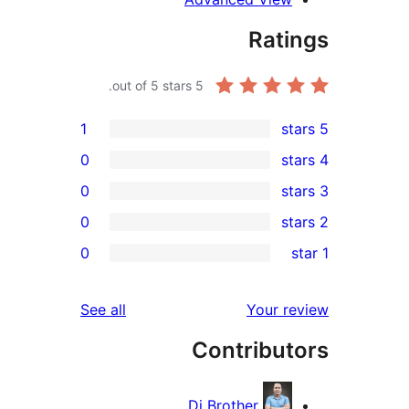
Rat
out of 5 stars.
5
1
0
0
0
0
r
r
reviews
See all
Your 
r
Contribu
r
Di Brother