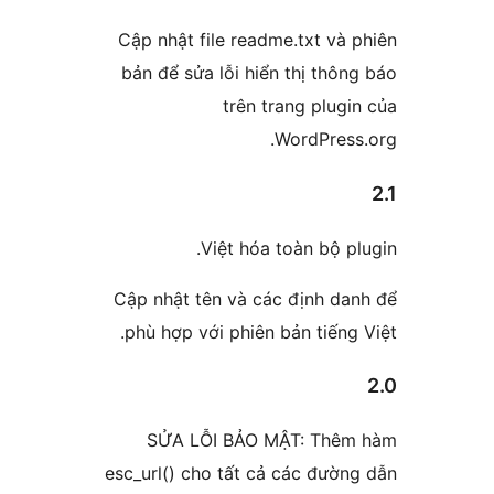
Cập nhật file readme.txt v
bản để sửa lỗi hiển thị th
trên trang plu
WordPres
Việt hóa toàn bộ 
Cập nhật tên và các định d
phù hợp với phiên bản tiến
SỬA LỖI BẢO MẬT: Th
esc_url() cho tất cả các đư