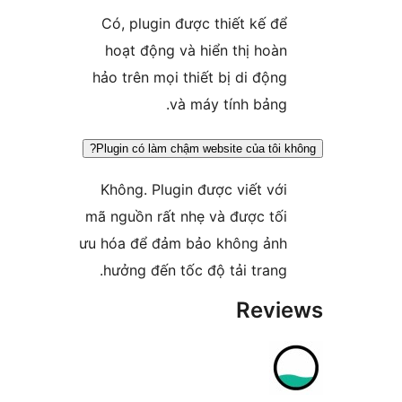
Có, plugin được thiết kế đ
hoạt động và hiển thị hoà
hảo trên mọi thiết bị di độn
và máy tính bảng
Plugin có làm chậm website của tôi
Không. Plugin được viết vớ
mã nguồn rất nhẹ và được tố
ưu hóa để đảm bảo không ản
hưởng đến tốc độ tải trang
Rev