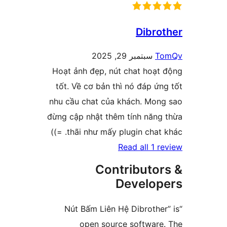
Dibr
سبتمبر 29, 2025
Hoạt ảnh đẹp, nút chat hoạ
tốt. Về cơ bản thì nó đáp 
nhu cầu chat của khách. Mo
đừng cập nhật thêm tính năn
thãi như mấy plugin chat k
Read all 1
Contributo
Develo
“Nút Bấm Liên Hệ Dibroth
open source softwar