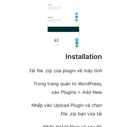
Install
Tải file .zip của plugin về má
Trong trang quản trị Wor
vào Plugins > Ad
Nhấp vào Upload Plugin v
file .zip bạn 
Nhấp Install Now và 