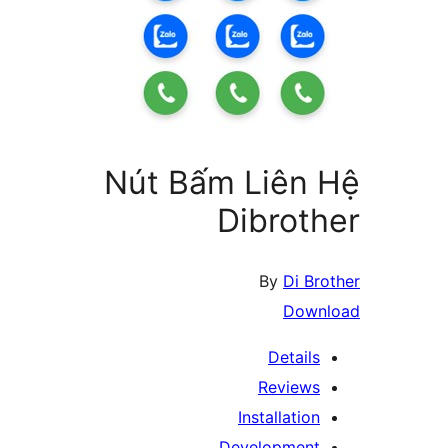
Nút Bấm Liên
Dibrot
By
Di 
Dow
Detail
Review
Installati
Developmen