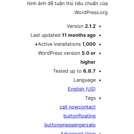
hình ảnh để tuân thủ tiêu ch
WordPres
Version
2.1.
Last updated
11 months
ag
Active installations
1,000
WordPress version
5.0 o
highe
Tested up to
6.8.
Languag
English (US
Tag
call now
contac
button
floatin
buttons
messenger
zal
Advanced Vie