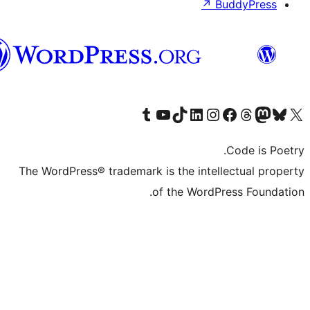
الدارجة
الجزايرية
The